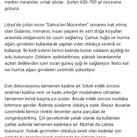
minber minareler, ortak silolar... bizleri 600-700 yıl öncesine
götürür.
Libya’da çölün incisi “Sahra’nın Mücevheri” ünvanını hak etmiş
olan Gıdamis, mimarisi, insan yaşamı ile sert doğa koşulları
arasında olağanüstü bir uyum sağlamış. Çamur, tuğla ve hurma
ağacı gövdeleri kullanılarak yapılan evler oldukça sevimli ve
kullanışlı. İki katlı evlerin birinci katında bütün odaların açıldığı bir
avlu bulunuyor. Odaların aydınlatılması, yüksek tavanlarında
açılan deliklerden içeri sızan güneş ışığı ile sağlanıyor. İkinci kat
ise hurma ağacı gövdeleri üzerinde yükseliyor.
Evin dekorasyonu tamamen kadına ait. Erkek evlilik öncesi
anahtarı kadına verir ve kadın erkeğin müdahalesi olmadan
tamamen kendi başına evi süsler. Ancak evlilik öncesi mutlaka
bitirmesi gerekir. Aslında süsleme oldukça sade. Beyaz duvarlar
üzerindeki kırmızı renkte desenler ayna parçaları ile
zenginleştirilmiş. Çöl gecelerinde yatak olarak da kullanılan
çatılar aslında tamamen kadınlara ait. Mutfak da çatıda
bulunuyor. Sokak gezmeleri oldukça sınırlı olan kadınlar için