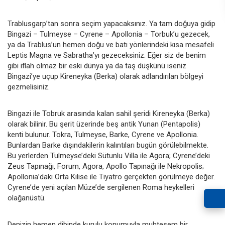
Trablusgarp’tan sonra seçim yapacaksınız. Ya tam doğuya gidip
Bingazi – Tulmeyse – Cyrene – Apollonia – Torbuk’u gezecek,
ya da Trablus’un hemen doğu ve batı yönlerindeki kısa mesafeli
Leptis Magna ve Sabratha’yı gezeceksiniz. Eğer siz de benim
gibi iflah olmaz bir eski dünya ya da taş düşkünü iseniz
Bingazi’ye uçup Kireneyka (Berka) olarak adlandırılan bölgeyi
gezmelisiniz.
Bingazi ile Tobruk arasında kalan sahil şeridi Kireneyka (Berka)
olarak bilinir. Bu şerit üzerinde beş antik Yunan (Pentapolis)
kenti bulunur. Tokra, Tulmeyse, Barke, Cyrene ve Apollonia.
Bunlardan Barke dışındakilerin kalıntıları bugün görülebilmekte.
Bu yerlerden Tulmeyse’deki Sütunlu Villa ile Agora; Cyrene’deki
Zeus Tapınağı, Forum, Agora, Apollo Tapınağı ile Nekropolis;
Apollonia’daki Orta Kilise ile Tiyatro gerçekten görülmeye değer.
Cyrene’de yeni açılan Müze’de sergilenen Roma heykelleri
olağanüstü.
Denizin hemen dibinde kurulu konumuyla muhteşem bir