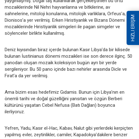
yaygınlaşmış. Doğal taş kullanılarak gerçekleştirilen bu örtü
mozaiklerinde Nil Nehri hayvanlarına ve bitkilerine, av
sahnelerine, mitoloji konularına, mitolojik varlıklara, Orfeus’a,
HIZLI ERİŞİM
Dionisos’a yer verilmiş. Erken Hıristiyanlık ve Bizans Dönemi
mozaiklerinde Hıristiyanlık simgeleri ile pagan simgeler ve
söylenceler birlikte kullanılmış.
Deniz kıyısından biraz içerde bulunan Kasır Libya’da bir kilisede
bulunan İustinianus dönemi mozaikleri ise son derece ilginç. 50
panodan oluşan mozaik koleksiyon bugün ayrı bir yerde
sergileniyor. Bu 50 pano içinde bazı nehirler arasında Dicle ve
Fırat’a da yer verilmiş.
Ama bizim esas hedefimiz Gıdamis. Bunun için Libya’nın en
önemli tarihi ve doğal güzelliğini yansıtan ve özgün Berberi
kültürünü yaşatan Cebel Nefusa (Batı Dağları) boyunca
ilerliyoruz.
Yefren, Yadu, Kasır el-Hac, Kabav, Nalut gibi yerlerdeki kerpiçten
yapılmış evler, zeytinlikler, camiler, Kapadokya’dakilere benzer