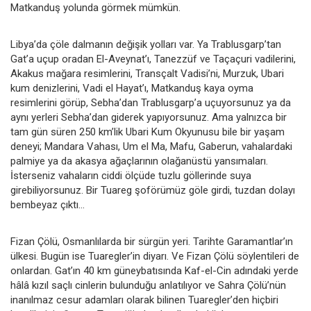
Matkanduş yolunda görmek mümkün.
Libya’da çöle dalmanın değişik yolları var. Ya Trablusgarp’tan
Gat’a uçup oradan El-Aveynat’ı, Tanezzüf ve Taçaçuri vadilerini,
Akakus mağara resimlerini, Transçalt Vadisi’ni, Murzuk, Ubari
kum denizlerini, Vadi el Hayat’ı, Matkanduş kaya oyma
resimlerini görüp, Sebha’dan Trablusgarp’a uçuyorsunuz ya da
aynı yerleri Sebha’dan giderek yapıyorsunuz. Ama yalnızca bir
tam gün süren 250 km’lik Ubari Kum Okyunusu bile bir yaşam
deneyi; Mandara Vahası, Um el Ma, Mafu, Gaberun, vahalardaki
palmiye ya da akasya ağaçlarının olağanüstü yansımaları.
İsterseniz vahaların ciddi ölçüde tuzlu göllerinde suya
girebiliyorsunuz. Bir Tuareg şoförümüz göle girdi, tuzdan dolayı
bembeyaz çıktı…
Fizan Çölü, Osmanlılarda bir sürgün yeri. Tarihte Garamantlar’ın
ülkesi. Bugün ise Tuaregler’in diyarı. Ve Fizan Çölü söylentileri de
onlardan. Gat’ın 40 km güneybatısında Kaf-el-Cin adındaki yerde
hâlâ kızıl saçlı cinlerin bulunduğu anlatılıyor ve Sahra Çölü’nün
inanılmaz cesur adamları olarak bilinen Tuaregler’den hiçbiri