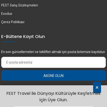
FEST Satış Sözleşmeleri
Exodus
Çerez Politikası
E-Bültene Kayıt Olun
En son güncellemeleri ve teklifleri almak için posta listemize kaydolun
ABONE OLUN
×
FEST Travel ile Dünyayı Kültürüyle Keşfetmek
için Üye Olun.
2024 Fest Travel. Tüm hakları saklıdır.