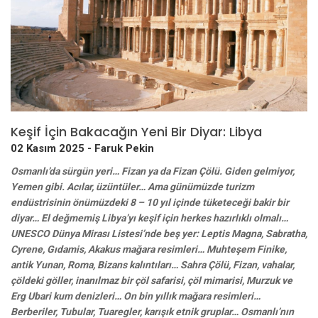
Keşif İçin Bakacağın Yeni Bir Diyar: Libya
02 Kasım 2025 -
Faruk Pekin
Osmanlı’da sürgün yeri… Fizan ya da Fizan Çölü. Giden gelmiyor,
Yemen gibi. Acılar, üzüntüler… Ama günümüzde turizm
endüstrisinin önümüzdeki 8 – 10 yıl içinde tüketeceği bakir bir
diyar… El değmemiş Libya’yı keşif için herkes hazırlıklı olmalı…
UNESCO Dünya Mirası Listesi’nde beş yer: Leptis Magna, Sabratha,
Cyrene, Gıdamis, Akakus mağara resimleri… Muhteşem Finike,
antik Yunan, Roma, Bizans kalıntıları… Sahra Çölü, Fizan, vahalar,
çöldeki göller, inanılmaz bir çöl safarisi, çöl mimarisi, Murzuk ve
Erg Ubari kum denizleri… On bin yıllık mağara resimleri…
Berberiler, Tubular, Tuaregler, karışık etnik gruplar… Osmanlı’nın