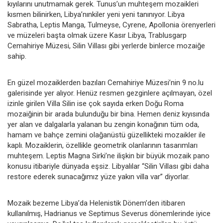
kıyılarını unutmamak gerek. Tunus’un muhteşem mozaikleri
kısmen bilinirken, Libya’nınkiler yeni yeni tanınıyor. Libya
Sabratha, Leptis Manga, Tulmeyse, Cyrene, Apollonia örenyerleri
ve müzeleri başta olmak üzere Kasır Libya, Trablusgarp
Cemahiriye Müzesi, Silin Villası gibi yerlerde binlerce mozaiğe
sahip.
En güzel mozaiklerden bazıları Cemahiriye Müzesi’nin 9 no.lu
galerisinde yer alıyor. Henüz resmen gezginlere açılmayan, özel
izinle girilen Villa Silin ise çok sayıda erken Doğu Roma
mozaiğinin bir arada bulunduğu bir bina. Hemen deniz kıyısında
yer alan ve dalgalarla yalanan bu zengin konağının tüm oda,
hamam ve bahçe zemini olağanüstü güzellikteki mozaikler ile
kaplı. Mozaiklerin, özellikle geometrik olanlarının tasarımları
muhteşem. Leptis Magna Sirki’ne ilişkin bir büyük mozaik pano
konusu itibariyle dünyada eşsiz. Libyalılar “Silin Villası gibi daha
restore ederek sunacağımız yüze yakın villa var” diyorlar.
Mozaik bezeme Libya’da Helenistik Dönem’den itibaren
kullanılmış, Hadrianus ve Septimus Severus dönemlerinde iyice