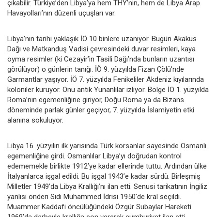
çıkabilir. Türkiye’den Libya’ya hem THY’nin, hem de Libya Arap
Havayolları’nın düzenli uçuşları var.
Libya’nın tarihi yaklaşık İÖ 10 binlere uzanıyor. Bugün Akakus
Dağı ve Matkanduş Vadisi çevresindeki duvar resimleri, kaya
oyma resimler (ki Cezayir’in Tasili Dağı’nda bunların uzantısı
görülüyor) o günlerin tanığı. İÖ 9. yüzyılda Fizan Çölü’nde
Garmantlar yaşıyor. İÖ 7. yüzyılda Fenikeliler Akdeniz kıyılarında
koloniler kuruyor. Onu antik Yunanlılar izliyor. Bölge İÖ 1. yüzyılda
Roma’nın egemenliğine giriyor, Doğu Roma ya da Bizans
döneminde parlak günler geçiyor, 7. yüzyılda İslamiyetin etki
alanına sokuluyor.
Libya 16. yüzyılın ilk yarısında Türk korsanlar sayesinde Osmanlı
egemenliğine girdi. Osmanlılar Libya’yı doğrudan kontrol
edememekle birlikte 1912’ye kadar ellerinde tuttu. Ardından ülke
İtalyanlarca işgal edildi. Bu işgal 1943’e kadar sürdü. Birleşmiş
Milletler 1949’da Libya Krallığı’nı ilan etti. Senusi tarikatının İngiliz
yanlısı önderi Sidi Muhammed İdrisi 1950’de kral seçildi.
Muammer Kaddafi öncülüğündeki Özgür Subaylar Hareketi
1969’da darbeyle krallığa son vererek cumhuriyet ilan etti.