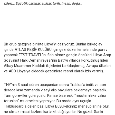
izleri… Egzotik çarşılar, suklar, tarih, insan, doğa…
Bir grup gezginle birlikte Libya’yı geziyoruz. Bunlar birkaç ay
içinde ATLAS KEŞİF KULÜBÜ için gezi düzenlemelerinde görev
yapacak FEST TRAVEL’ın iflah olmaz gezgin öncüleri. Libya Arap
Sosyalist Halk Cemahireyesi’nin Batı’yı yıllarca korkutmuş lideri
Albay Muammer Kaddafi ilişkilerini farklılaştırmış, Avrupa ülkeleri
ve ABD Libya’ya gidecek gezginlere resmi olarak izin vermiş.
THY’nin 3 saat süren uçuşundan sonra Trablus’a indik ve son
derece kısa zamanda vizeyi alıp bavullara beklemeye başladık.
Tüm görevliler güleryüzlü. Kimse bize eski “müstemleke valisi
torunları” muamelesi yapmıyor. Bu arada aynı uçuşla
Trablusgarp’a gelen bazı Libya Büyükelçimiz mensupları ne olur,
ne olmaz misali bizlere kartvizit dağıtıyorlar. Ne güzel. Sanki