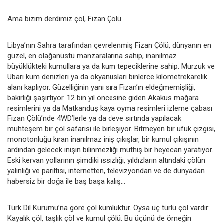
Ama bizim derdimiz çöl, Fizan Çölü.
Libya’nın Sahra tarafından çevrelenmiş Fizan Çölü, dünyanın en
güzel, en olağanüstü manzaralarına sahip, inanılmaz
büyüklükteki kumullara ya da kum tepeciklerine sahip. Murzuk ve
Ubari kum denizleri ya da okyanusları binlerce kilometrekarelik
alanı kaplıyor. Güzelliğinin yanı sıra Fizan’ın eldeğmemişliği,
bakirliği şaşırtıyor. 12 bin yıl öncesine giden Akakus mağara
resimlerini ya da Matkanduş kaya oyma resimleri izleme çabası
Fizan Çölü’nde 4WD’lerle ya da deve sırtında yapılacak
muhteşem bir çöl safarisi ile birleşiyor. Bitmeyen bir ufuk çizgisi,
monotonluğu kıran inanılmaz iniş çıkışlar, bir kumul çıkışının
ardından gelecek inişin bilinmezliği müthiş bir heyecan yaratıyor.
Eski kervan yollarının şimdiki ıssızlığı, yıldızların altındaki çölün
yalınlığı ve parıltısı, internetten, televizyondan ve de dünyadan
habersiz bir doğa ile baş başa kalış…
Türk Dil Kurumu’na göre çöl kumluktur. Oysa üç türlü çöl vardır:
Kayalık çöl, taşlık çöl ve kumul çölü. Bu üçünü de örneğin