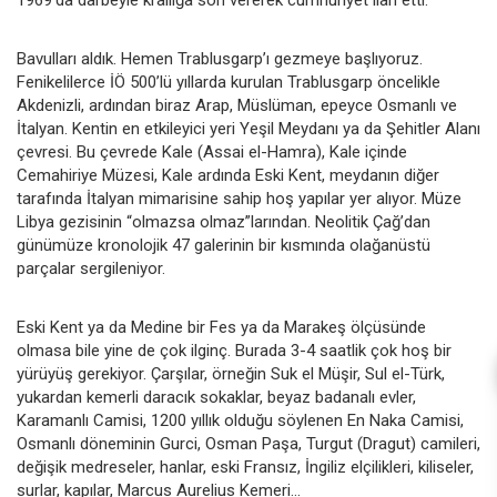
Bavulları aldık. Hemen Trablusgarp’ı gezmeye başlıyoruz.
Fenikelilerce İÖ 500’lü yıllarda kurulan Trablusgarp öncelikle
Akdenizli, ardından biraz Arap, Müslüman, epeyce Osmanlı ve
İtalyan. Kentin en etkileyici yeri Yeşil Meydanı ya da Şehitler Alanı
çevresi. Bu çevrede Kale (Assai el-Hamra), Kale içinde
Cemahiriye Müzesi, Kale ardında Eski Kent, meydanın diğer
tarafında İtalyan mimarisine sahip hoş yapılar yer alıyor. Müze
Libya gezisinin “olmazsa olmaz”larından. Neolitik Çağ’dan
günümüze kronolojik 47 galerinin bir kısmında olağanüstü
parçalar sergileniyor.
Eski Kent ya da Medine bir Fes ya da Marakeş ölçüsünde
olmasa bile yine de çok ilginç. Burada 3-4 saatlik çok hoş bir
yürüyüş gerekiyor. Çarşılar, örneğin Suk el Müşir, Sul el-Türk,
yukardan kemerli daracık sokaklar, beyaz badanalı evler,
Karamanlı Camisi, 1200 yıllık olduğu söylenen En Naka Camisi,
Osmanlı döneminin Gurci, Osman Paşa, Turgut (Dragut) camileri,
değişik medreseler, hanlar, eski Fransız, İngiliz elçilikleri, kiliseler,
surlar, kapılar, Marcus Aurelius Kemeri…