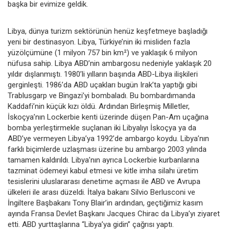
başka bir evimize geldik.
Libya, dünya turizm sektörünün henüz keşfetmeye başladığı
yeni bir destinasyon. Libya, Türkiye’nin iki misliden fazla
yüzölçümüne (1 milyon 757 bin km²) ve yaklaşık 6 milyon
nüfusa sahip. Libya ABD’nin ambargosu nedeniyle yaklaşık 20
yıldır dışlanmıştı. 1980’li yılların başında ABD-Libya ilişkileri
gerginleşti. 1986’da ABD uçakları bugün Irak’ta yaptığı gibi
Trablusgarp ve Bingazi’yi bombaladı. Bu bombardımanda
Kaddafi’nin küçük kızı öldü. Ardından Birleşmiş Milletler,
İskoçya’nın Lockerbie kenti üzerinde düşen Pan-Am uçağına
bomba yerleştirmekle suçlanan iki Libyalıyı İskoçya ya da
ABD’ye vermeyen Libya’ya 1992’de ambargo koydu. Libya’nın
farklı biçimlerde uzlaşması üzerine bu ambargo 2003 yılında
tamamen kaldırıldı. Libya’nın ayrıca Lockerbie kurbanlarına
tazminat ödemeyi kabul etmesi ve kitle imha silahı üretim
tesislerini uluslararası denetime açması ile ABD ve Avrupa
ülkeleri ile arası düzeldi. İtalya bakanı Silvio Berlusconi ve
İngiltere Başbakanı Tony Blair’in ardından, geçtiğimiz kasım
ayında Fransa Devlet Başkanı Jacques Chirac da Libya’yı ziyaret
etti. ABD yurttaşlarına “Libya’ya gidin” çağrısı yaptı.