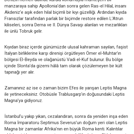
manzaraya sahip Apollonia’dan sonra gelen Ras-el Hilal, insanı
Akdeniz’e aşık eden hilal biçimli bir kıyı güzelliği. Ardından kıyıda
Fransızlar tarafından parlak bir biçimde restore edilen L’Atrun
kiliseleri, sonra Derna ve II. Dünya Savaşı alanları ve mezarlıkları
ile ünlü Tobruk gelir.
Kıyıdan biraz içerde günümüzde ulusal kahraman sayılan, faşist
İtalyan birliklerine karşı direnişi örgütleyen Ömer el-Muhtar’ın
bölgesi El-Beyda ve olağanüstü Vadi el-Kuf bulunur. Bu bölge
içinde Slonta’da gizemi hâlâ tam olarak çözülemeyen bir kült
tapınağı yer alır.
Zamanınız az ise o zaman bizim Efes ile yarışan Leptis Magna
ile yetineceksiniz. Otobüsle Trablusgarp’ın doğusundaki Leptis
Magna’ya gidiyoruz.
İstanbul’u yakıp yıkan, cezalandıran, sonra da yeniden inşa eden
Roma İmparatoru Septimus Severus’un doğum yeri olan Leptis
Magna bir zamanlar Afrika’nın en büyük Roma kenti. Kalıntılar