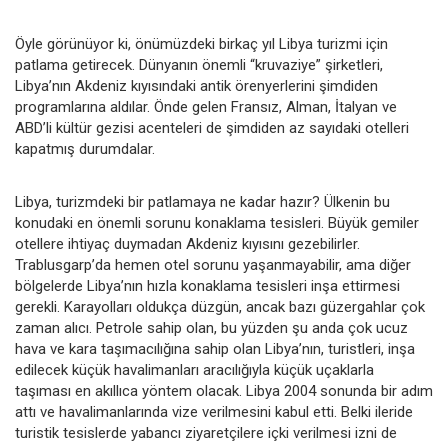
Öyle görünüyor ki, önümüzdeki birkaç yıl Libya turizmi için
patlama getirecek. Dünyanın önemli “kruvaziye” şirketleri,
Libya’nın Akdeniz kıyısındaki antik örenyerlerini şimdiden
programlarına aldılar. Önde gelen Fransız, Alman, İtalyan ve
ABD’li kültür gezisi acenteleri de şimdiden az sayıdaki otelleri
kapatmış durumdalar.
Libya, turizmdeki bir patlamaya ne kadar hazır? Ülkenin bu
konudaki en önemli sorunu konaklama tesisleri. Büyük gemiler
otellere ihtiyaç duymadan Akdeniz kıyısını gezebilirler.
Trablusgarp’da hemen otel sorunu yaşanmayabilir, ama diğer
bölgelerde Libya’nın hızla konaklama tesisleri inşa ettirmesi
gerekli. Karayolları oldukça düzgün, ancak bazı güzergahlar çok
zaman alıcı. Petrole sahip olan, bu yüzden şu anda çok ucuz
hava ve kara taşımacılığına sahip olan Libya’nın, turistleri, inşa
edilecek küçük havalimanları aracılığıyla küçük uçaklarla
taşıması en akıllıca yöntem olacak. Libya 2004 sonunda bir adım
attı ve havalimanlarında vize verilmesini kabul etti. Belki ileride
turistik tesislerde yabancı ziyaretçilere içki verilmesi izni de