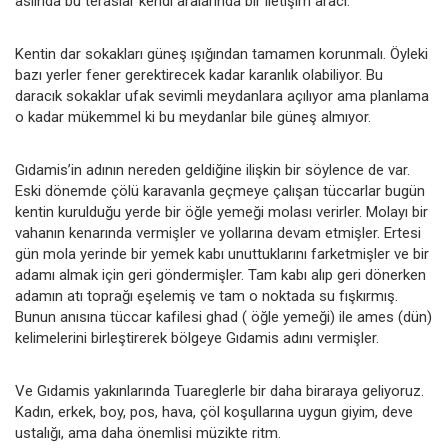
aslında bu teraslar kendi aralarında bir iletişim aracı.
Kentin dar sokakları güneş ışığından tamamen korunmalı. Öyleki
bazı yerler fener gerektirecek kadar karanlık olabiliyor. Bu
daracık sokaklar ufak sevimli meydanlara açılıyor ama planlama
o kadar mükemmel ki bu meydanlar bile güneş almıyor.
Gıdamis’in adının nereden geldiğine ilişkin bir söylence de var.
Eski dönemde çölü karavanla geçmeye çalışan tüccarlar bugün
kentin kurulduğu yerde bir öğle yemeği molası verirler. Molayı bir
vahanın kenarında vermişler ve yollarına devam etmişler. Ertesi
gün mola yerinde bir yemek kabı unuttuklarını farketmişler ve bir
adamı almak için geri göndermişler. Tam kabı alıp geri dönerken
adamın atı toprağı eşelemiş ve tam o noktada su fışkırmış.
Bunun anısına tüccar kafilesi ghad ( öğle yemeği) ile ames (dün)
kelimelerini birleştirerek bölgeye Gıdamis adını vermişler.
Ve Gıdamis yakınlarında Tuareglerle bir daha biraraya geliyoruz.
Kadın, erkek, boy, pos, hava, çöl koşullarına uygun giyim, deve
ustalığı, ama daha önemlisi müzikte ritm.