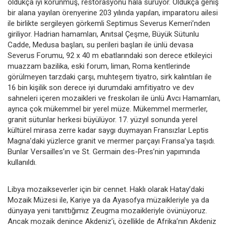
oldukça iyi korunmuş, restorasyonu hâlâ sürüyor. Oldukça geniş
bir alana yayılan örenyerine 203 yılında yapılan, imparatoru ailesi
ile birlikte sergileyen görkemli Septimus Severus Kemeri’nden
giriliyor. Hadrian hamamları, Anıtsal Çeşme, Büyük Sütunlu
Cadde, Medusa başları, su perileri başları ile ünlü devasa
Severus Forumu, 92 x 40 m ebatlarındaki son derece etkileyici
muazzam bazilika, eski forum, liman, Roma kentlerinde
görülmeyen tarzdaki çarşı, muhteşem tiyatro, sirk kalıntıları ile
16 bin kişilik son derece iyi durumdaki amfitiyatro ve dev
sahneleri içeren mozaikleri ve freskoları ile ünlü Avcı Hamamları,
ayrıca çok mükemmel bir yerel müze. Mükemmel mermerler,
granit sütunlar herkesi büyülüyor. 17. yüzyıl sonunda yerel
kültürel mirasa zerre kadar saygı duymayan Fransızlar Leptis
Magna’daki yüzlerce granit ve mermer parçayı Fransa’ya taşıdı.
Bunlar Versailles’ın ve St. Germain des-Pres’nin yapımında
kullanıldı.
Libya mozaikseverler için bir cennet. Haklı olarak Hatay’daki
Mozaik Müzesi ile, Kariye ya da Ayasofya müzaikleriyle ya da
dünyaya yeni tanıttığımız Zeugma mozaikleriyle övünüyoruz.
Ancak mozaik denince Akdeniz’i, özellikle de Afrika’nın Akdeniz