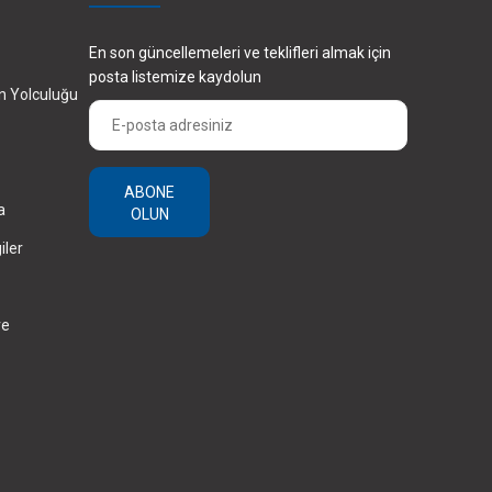
En son güncellemeleri ve teklifleri almak için
posta listemize kaydolun
en Yolculuğu
ABONE
a
OLUN
iler
ve