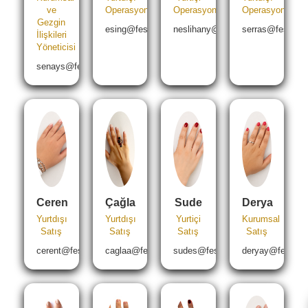
ve
Operasyon
Operasyon
Operasyon
Gezgin
esing@festtravel.com
neslihany@festtravel.com
serras@festtrav
İlişkileri
Yöneticisi
senays@festtravel.com
Ceren
Çağla
Sude
Derya
Yurtdışı
Yurtdışı
Yurtiçi
Kurumsal
Satış
Satış
Satış
Satış
cerent@festtravel.com
caglaa@festtravel.com
sudes@festtravel.com
deryay@festtrav