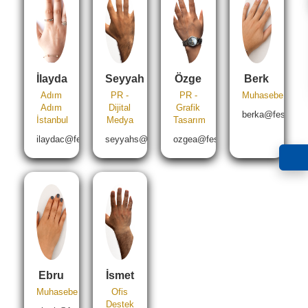
İlayda
Seyyah
Özge
Berk
Adım
PR -
PR -
Muhasebe
Adım
Dijital
Grafik
berka@festtrave
İstanbul
Medya
Tasarım
ilaydac@festtravel.com
seyyahs@festtravel.com
ozgea@festtravel.com
Ebru
İsmet
Muhasebe
Ofis
Destek