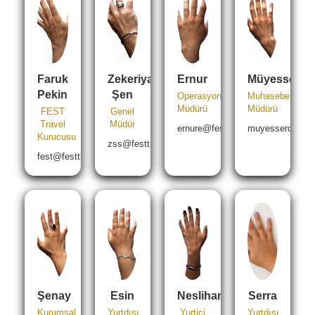
Faruk
Zekeriya
Ernur
Müyesser
Pekin
Şen
Operasyon
Muhasebe
Müdürü
Müdürü
FEST
Genel
Travel
Müdür
ernure@festtravel.com
muyesserd@fest
Kurucusu
zss@festtravel.com
fest@festtravel.com
Şenay
Esin
Neslihan
Serra
Kurumsal
Yurtdışı
Yurtiçi
Yurtdışı