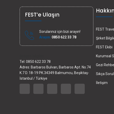
Hakkı
FEST’e Ulaşın
FEST Travel
Sorularınız için bizi arayın!
Arayın:
0850 622 33 78
Şirket Bilgil
FEST Ekibi
İletişim bilgileri
Kurumsal S
Tel: 0850 622 33 78
Gezi Rehber
Adres: Barbaros Bulvarı, Barbaros Apt. No.74
K.7 D. 18-19 PK.34349 Balmumcu, Beşiktaş-
Sıkça Sorul
İstanbul / Türkiye
İletişim