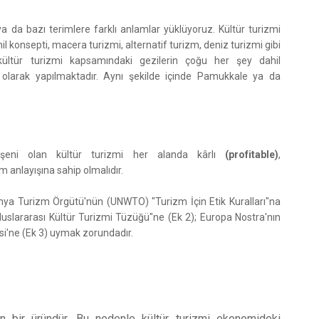
 ya da bazı terimlere farklı anlamlar yüklüyoruz. Kültür turizmi
il konsepti, macera turizmi, alternatif turizm, deniz turizmi gibi
kültür turizmi kapsamındaki gezilerin çoğu her şey dahil
zmi olarak yapılmaktadır. Aynı şekilde içinde Pamukkale ya da
eşeni olan kültür turizmi her alanda kârlı
(profitable)
,
m anlayışına sahip olmalıdır.
Dünya Turizm Örgütü'nün (UNWTO) "Turizm İçin Etik Kuralları"na
Uluslararası Kültür Turizmi Tüzüğü"ne (Ek 2); Europa Nostra'nın
gesi'ne (Ek 3) uymak zorundadır.
an bir üründür. Bu nedenle kültür turizmi ekonomideki