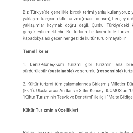
Biz Türkiye'de genellikle birçok terimi yanlış kullanıyoruz
yaklaşımı karşısına kitle turizmi (mass tourism), her şey dah
yaklaşımlar koymak doğru değil. Çünkü Türkiye'deki 
gerçekleştirilmektedir. Bu turların bir kısmı kitle turi
Kapadokya adı geçen her gezi de kültür turu olmayabilir.
Temel İlkeler
1. Deniz-Güneş-Kum turizmi gibi turizmin ana bil
sürdürülebilir
(sustainable)
ve sorumlu
(responsible)
turiz
2. Kültür turizmi tüm çalışmalarında Birleşmiş Milletler 
(Ek 1); Uluslararası Anıtlar ve Sitler Konseyi ICOMOS'un "
"Kültür Turizminin Teşvik ve Denetimi" ile ilgili "Malta Bildi
Kültür Turizminin Özellikleri
Kültür turizmi ekonomik anlamda, nadir, az bulan