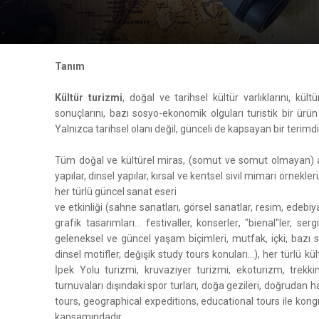
Tanım
Kültür turizmi
, doğal ve tarihsel kültür varlıklarını, kült
sonuçlarını, bazı sosyo-ekonomik olguları turistik bir ürü
Yalnızca tarihsel olanı değil, günceli de kapsayan bir terimdi
Tüm doğal ve kültürel miras, (somut ve somut olmayan) arkeo
yapılar, dinsel yapılar, kırsal ve kentsel sivil mimari örnekler
her türlü güncel sanat eseri
ve etkinliği (sahne sanatları, görsel sanatlar, resim, edebiy
grafik tasarımları... festivaller, konserler, "bienal"ler, ser
geleneksel ve güncel yaşam biçimleri, mutfak, içki, bazı s
dinsel motifler, değişik study tours konuları...), her türlü k
İpek Yolu turizmi, kruvaziyer turizmi, ekoturizm, trekkin
turnuvaları dışındaki spor turları, doğa gezileri, doğrudan ha
tours, geographical expeditions, educational tours ile kongr
kapsamındadır.