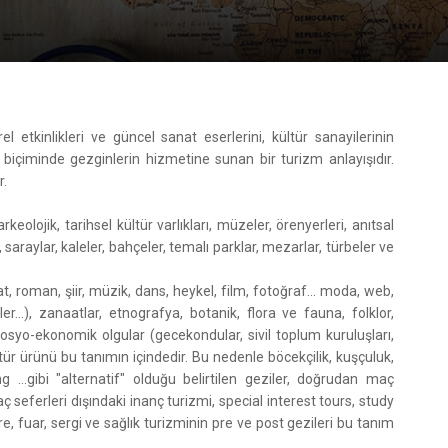
ürel etkinlikleri ve güncel sanat eserlerini, kültür sanayilerinin
n biçiminde gezginlerin hizmetine sunan bir turizm anlayışıdır.
r.
lojik, tarihsel kültür varlıkları, müzeler, örenyerleri, anıtsal
i, saraylar, kaleler, bahçeler, temalı parklar, mezarlar, türbeler ve
at, roman, şiir, müzik, dans, heykel, film, fotoğraf... moda, web,
giler...), zanaatlar, etnografya, botanik, flora ve fauna, folklor,
osyo-ekonomik olgular (gecekondular, sivil toplum kuruluşları,
ültür ürünü bu tanımın içindedir. Bu nedenle böcekçilik, kuşçuluk,
g ...gibi "alternatif" olduğu belirtilen geziler, doğrudan maç
ç seferleri dışındaki inanç turizmi, special interest tours, study
e, fuar, sergi ve sağlık turizminin pre ve post gezileri bu tanım