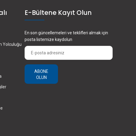
alı
E-Bültene Kayıt Olun
En son güncellemeleri ve teklifleri almak için
posta listemize kaydolun
en Yolculuğu
ABONE
a
OLUN
iler
ve