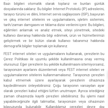
Bazı bilgileri otomatik olarak toplarız ve bunları günlük
dosyalarında saklarız. Bu bilgiler İnternet Protokolü (IP) adreslerini,
tarayıcı türünü ve dilini, İnternet servis sağlayıcısını (ISP), başvuran
ve çıkış internet sitelerini ve uygulamalarını, işletim sistemini,
tarih/zaman damgasını ve tıklama dizisi verilerini içerir. Bu bilgileri,
eğilimleri anlamak ve analiz etmek, siteyi yönetmek, sitedeki
kullanıcı davranışı hakkında bilgi edinmek, ürün ve hizmetlerimizi
geliştirmek ve bir bütün olarak kullanıcı tabanımız hakkında
demografik bilgiler toplamak için kullanırız.
FEST internet siteleri ve uygulamalarını kullanarak, çerezlerin bu
Çerez Politikası ile uyumlu şekilde kullanılmasına onay vermiş
olursunuz. Eğer çerezlerin bu şekilde kullanılmasını istemiyorsanız,
tarayıcınızın ayarlarını düzenlemeli veya FEST internet siteleri ve
uygulamalarının sitelerini kullanmamalısınız. Tarayıcınızı çerezleri
kabul etmemek üzere ayarlayarak çerezlerin cihazınıza
kaydedilmesini önleyebilirsiniz. Çoğu tarayıcının varsayılan ayar
olarak çerezleri kabul ettiğini lütfen unutmayın. Ayrıca istediğiniz
zaman cihazınızda kayıtlı çerezleri silebilirsiniz. Bu işlemi nasıl
yapabileceğinizle ilgili talimatlar, tarayıcınızın veya cihazınızın
kılavuzunda bulunabilir. Kullandığımız çerezleri devre dışı