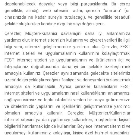
depolanabilecek dosyalar veya bilgi parçacıklarıdır. Bir çerez
genellikle; alındığı web sitesinin adını, çerezin “ömrünü” (ör.
cihazınızda ne kadar süreyle tutulacağı), ve genellikle tesadüfi
şekilde oluşturulan kendine özgü bir sayı değeri içerir.
Çerezler, Müşteri/Kullanıcı davranışını daha iyi anlamamıza
yardımcı olur; internet sitemizin kullanımı ve ziyaret verileri ile ilgili
bilgi verir, sitemizi geliştirmemize yardımcı olur. Çerezler, FEST
internet siteleri ve uygulamalarının kullanımını kolaylaştırmak,
FEST internet siteleri ve uygulamalarının ve ürünlerinin ilgi ve
ihtiyaçlarınız doğrultusunda daha iyi bir şekilde özelleştirmek
amacıyla kullanırız. Çerezler aynı zamanda gelecekte sitelerimiz
üzerinde gerçekleştireceğiniz faaliyet ve deneyimleri hızlandırmak
amacıyla da kullanılabilir. Ayrıca çerezler kullanıcıların FEST
internet siteleri ve uygulamalarını nasıl kullandıklarını anlamamızı
sağlayan isimsiz ve toplu istatistiki verileri bir araya getirmemize
ve sitelerimizin yapılarını ve içeriklerini geliştirmemize yardımcı
olmaları amacıyla kullanılır. Çerezler, Müşteriler/Kullanıcılar
internet sitesini ya da uygulamayı kullanırken, müşterilerin kişisel
bilgilerini hatırlamak için de kullanırlar. Böylece internet sitemizi ve
uygulamayı kullanımınız kolaylaşır, kişiye özel hizmet sunabiliriz.