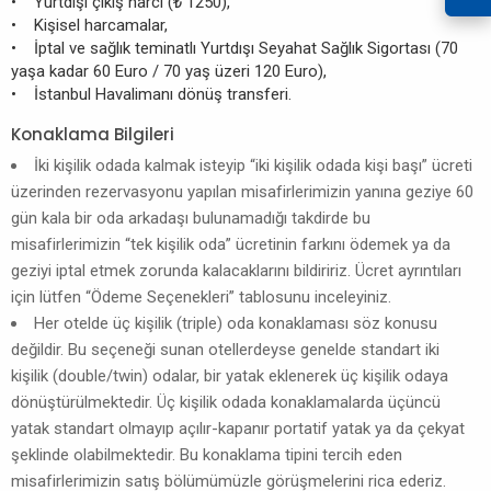
• Yurtdışı çıkış harcı (₺ 1250),
• Kişisel harcamalar,
• İptal ve sağlık teminatlı Yurtdışı Seyahat Sağlık Sigortası (70
yaşa kadar 60 Euro / 70 yaş üzeri 120 Euro),
• İstanbul Havalimanı dönüş transferi.
Konaklama Bilgileri
İki kişilik odada kalmak isteyip “iki kişilik odada kişi başı” ücreti
üzerinden rezervasyonu yapılan misafirlerimizin yanına geziye 60
gün kala bir oda arkadaşı bulunamadığı takdirde bu
misafirlerimizin “tek kişilik oda” ücretinin farkını ödemek ya da
geziyi iptal etmek zorunda kalacaklarını bildiririz. Ücret ayrıntıları
için lütfen “Ödeme Seçenekleri” tablosunu inceleyiniz.
Her otelde üç kişilik (triple) oda konaklaması söz konusu
değildir. Bu seçeneği sunan otellerdeyse genelde standart iki
kişilik (double/twin) odalar, bir yatak eklenerek üç kişilik odaya
dönüştürülmektedir. Üç kişilik odada konaklamalarda üçüncü
yatak standart olmayıp açılır-kapanır portatif yatak ya da çekyat
şeklinde olabilmektedir. Bu konaklama tipini tercih eden
misafirlerimizin satış bölümümüzle görüşmelerini rica ederiz.