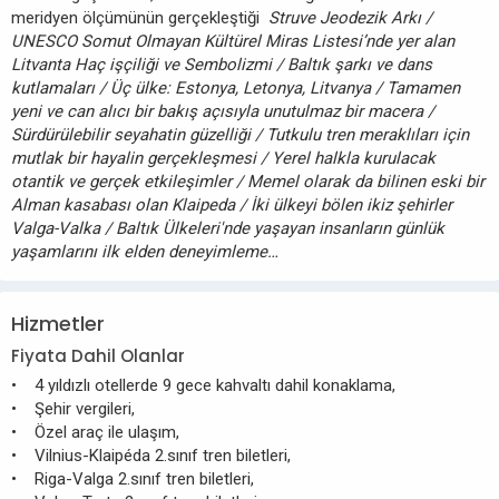
meridyen ölçümünün gerçekleştiği
Struve Jeodezik Arkı
/
UNESCO
Somut Olmayan Kültürel Miras Listesi’nde yer alan
Litvanta Haç işçiliği ve Sembolizmi / Baltık şarkı ve dans
kutlamaları / Üç ülke: Estonya, Letonya, Litvanya / Tamamen
yeni ve can alıcı bir bakış açısıyla unutulmaz bir macera /
Sürdürülebilir seyahatin güzelliği / Tutkulu tren meraklıları için
mutlak bir hayalin gerçekleşmesi / Yerel halkla kurulacak
otantik ve gerçek etkileşimler / Memel olarak da bilinen eski bir
Alman kasabası olan Klaipeda / İki ülkeyi bölen ikiz şehirler
Valga-Valka / Baltık Ülkeleri'nde yaşayan insanların günlük
yaşamlarını ilk elden deneyimleme…
Hizmetler
Fiyata Dahil Olanlar
• 4 yıldızlı otellerde 9 gece kahvaltı dahil konaklama,
• Şehir vergileri,
• Özel araç ile ulaşım,
• Vilnius-Klaipéda 2.sınıf tren biletleri,
• Riga-Valga 2.sınıf tren biletleri,