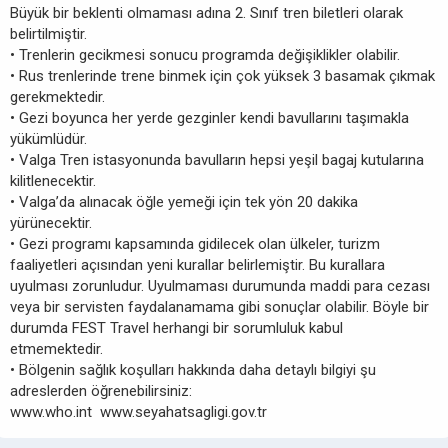
Büyük bir beklenti olmaması adına 2. Sınıf tren biletleri olarak
belirtilmiştir.
• Trenlerin gecikmesi sonucu programda değişiklikler olabilir.
• Rus trenlerinde trene binmek için çok yüksek 3 basamak çıkmak
gerekmektedir.
• Gezi boyunca her yerde gezginler kendi bavullarını taşımakla
yükümlüdür.
• Valga Tren istasyonunda bavulların hepsi yeşil bagaj kutularına
kilitlenecektir.
• Valga’da alınacak öğle yemeği için tek yön 20 dakika
yürünecektir.
• Gezi programı kapsamında gidilecek olan ülkeler, turizm
faaliyetleri açısından yeni kurallar belirlemiştir. Bu kurallara
uyulması zorunludur. Uyulmaması durumunda maddi para cezası
veya bir servisten faydalanamama gibi sonuçlar olabilir. Böyle bir
durumda FEST Travel herhangi bir sorumluluk kabul
etmemektedir.
• Bölgenin sağlık koşulları hakkında daha detaylı bilgiyi şu
adreslerden öğrenebilirsiniz:
www.who.int www.seyahatsagligi.gov.tr