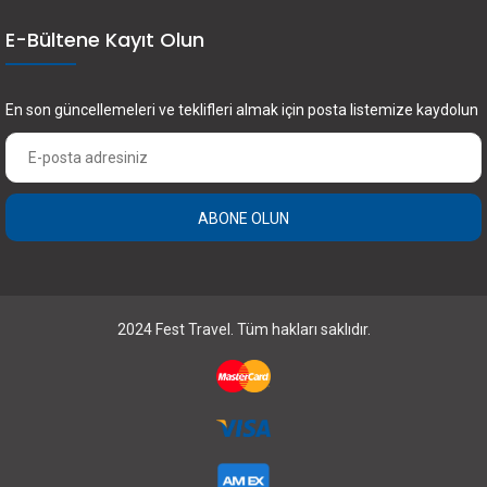
E-Bültene Kayıt Olun
En son güncellemeleri ve teklifleri almak için posta listemize kaydolun
ABONE OLUN
×
FEST Travel ile Dünyayı Kültürüyle Keşfetmek
için Üye Olun.
2024 Fest Travel. Tüm hakları saklıdır.
Abone Olun