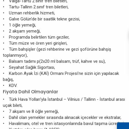
• Valga-Tartu 2.sınıf tren biletleri,
• Tartu-Tallinn 2.sınıf tren biletleri,
• Uzman rehberlik hizmeti,
• Galve Gölün’de bir saatlik tekne gezisi,
• 1 öğle yemeği,
• 2 akşam yemeği,
• Programda belirtilen tüm geziler,
• Tüm müze ve ören yeri girişleri,
• Tüm bahşişler (gezi rehberine ve gezi şoförüne bahşiş
toplanmıyor),
• Balsam tadımı p(2x20 ml balsam, trüf, kahve ve su),
• Seyahat Sağlık Sigortası,
• Karbon Ayak İzi (KAİ) Ormanı Projesi’ne sizin için yapılacak
bağış,
• KDV.
Fiyata Dahil Olmayanlar
• Türk Hava Yolları’yla İstanbul – Vilnius / Tallinn - İstanbul arası
uçak bileti,
• 7 akşam ve 8 öğle yemeği,
• Dahil olan yemekler sırasında alınacak içecekler ve ekstralar,
• Havalimanı, otel ve tren istasyonlarında bavul taşıma ücretleri,