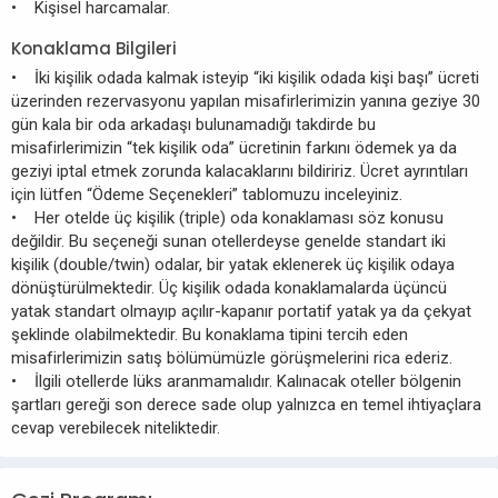
• Kişisel harcamalar.
Konaklama Bilgileri
• İki kişilik odada kalmak isteyip “iki kişilik odada kişi başı” ücreti
üzerinden rezervasyonu yapılan misafirlerimizin yanına geziye 30
gün kala bir oda arkadaşı bulunamadığı takdirde bu
misafirlerimizin “tek kişilik oda” ücretinin farkını ödemek ya da
geziyi iptal etmek zorunda kalacaklarını bildiririz. Ücret ayrıntıları
için lütfen “Ödeme Seçenekleri” tablomuzu inceleyiniz.
• Her otelde üç kişilik (triple) oda konaklaması söz konusu
değildir. Bu seçeneği sunan otellerdeyse genelde standart iki
kişilik (double/twin) odalar, bir yatak eklenerek üç kişilik odaya
dönüştürülmektedir. Üç kişilik odada konaklamalarda üçüncü
yatak standart olmayıp açılır-kapanır portatif yatak ya da çekyat
şeklinde olabilmektedir. Bu konaklama tipini tercih eden
misafirlerimizin satış bölümümüzle görüşmelerini rica ederiz.
• İlgili otellerde lüks aranmamalıdır. Kalınacak oteller bölgenin
şartları gereği son derece sade olup yalnızca en temel ihtiyaçlara
cevap verebilecek niteliktedir.