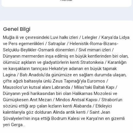
Genel Bilgi
Muğla ili ve çevresindeki Luvi halkı izleri / Lelegler / Karya’da Lidya
ve Pers egemenlikleri / Satraplar / Helenistik-Roma-Bizans-
Selçuklu-Beylikler-Osmanlı dönemleri / Sivil mimari izleri /
Dünyanın mermerden inşa edilmiş en büyük kentlerinden biri olan,
ölümsüz aşkların ve gladyatörlerin kenti Stratonikeia / Karanlığın
ve kavşakların tanrıçası Hekate’ye adanan en büyük tapınak
Lagina / Batı Anadolu’da günümüze en sağlam durumda ulaşan,
çifte ağızlı baltasıyla ünlü Zeus Tapınağı’yla Euromos /
Mausolos’un kutsal alanı Labranda / Milas’taki Baltalı Kapı /
Dünyanın yedi harikasından biri olan Halikarnas Mozolesi ve
Gümüşkesen Anıt Mezarı / Mindos Anıtsal Kapısı / Strabon’un
sözünü ettiği arp çalan kızların kenti Alabanda / Etkileyici
kalıntılarıyla göz dolduran Alinda antik kenti / Saint Jean
Şövalyeleri’nin inşa ettiği Bodrum Kalesi ve Karya’nın en gizemli
yeri Gerga…