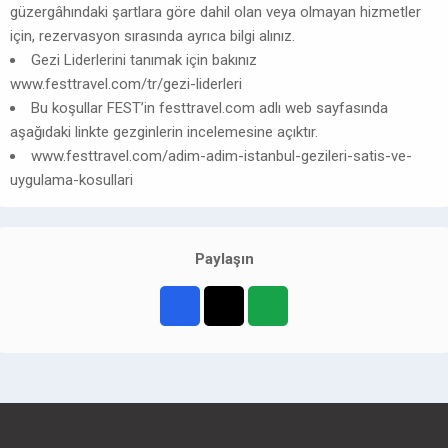
güzergâhındaki şartlara göre dahil olan veya olmayan hizmetler
için, rezervasyon sırasında ayrıca bilgi alınız.
Gezi Liderlerini tanımak için bakınız
www.festtravel.com/tr/gezi-liderleri
Bu koşullar FEST’in festtravel.com adlı web sayfasında
aşağıdaki linkte gezginlerin incelemesine açıktır.
www.festtravel.com/adim-adim-istanbul-gezileri-satis-ve-
uygulama-kosullari
Paylaşın