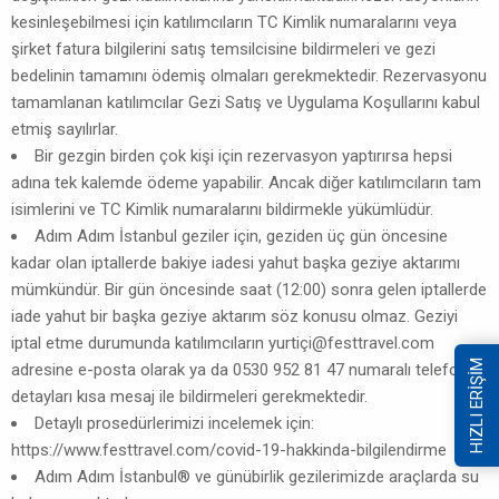
kesinleşebilmesi için katılımcıların TC Kimlik numaralarını veya
şirket fatura bilgilerini satış temsilcisine bildirmeleri ve gezi
bedelinin tamamını ödemiş olmaları gerekmektedir. Rezervasyonu
tamamlanan katılımcılar Gezi Satış ve Uygulama Koşullarını kabul
etmiş sayılırlar.
Bir gezgin birden çok kişi için rezervasyon yaptırırsa hepsi
adına tek kalemde ödeme yapabilir. Ancak diğer katılımcıların tam
isimlerini ve TC Kimlik numaralarını bildirmekle yükümlüdür.
Adım Adım İstanbul geziler için, geziden üç gün öncesine
kadar olan iptallerde bakiye iadesi yahut başka geziye aktarımı
mümkündür. Bir gün öncesinde saat (12:00) sonra gelen iptallerde
iade yahut bir başka geziye aktarım söz konusu olmaz. Geziyi
iptal etme durumunda katılımcıların yurtiç
i@festtravel.com
HIZLI ERİŞİM
adresine e-posta olarak ya da 0530 952 81 47 numaralı telefona
detayları kısa mesaj ile bildirmeleri gerekmektedir.
Detaylı prosedürlerimizi incelemek için:
https://www.festtravel.com/covid-19-hakkinda-bilgilendirme
Adım Adım İstanbul® ve günübirlik gezilerimizde araçlarda su