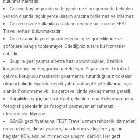
bulunmamaktadır.
Gezinin başlangıcında ve bitişinde gezi programında belirtilen
yerlerin dışında hiçbir yerde ulaşım aracına binilemez ve inilemez.
Gezilerimizde kullanılan araçların önünde her zaman FEST
Travel levhası bulunmaktadır.
Gezi sırasında yerel gezi liderlerine, gezi görevlilerine ve
şoförlere bahşiş toplanmıyor. Ödediğiniz tutara bu hizmetler
dahildir.
Grup ile gezi yapma elbette bazı sorumlulukları, özellikle
karşılıklı saygı ve hoşgörüyü gerektiriyor. Sigara içme, fotoğraf
çekme, koruyucu maskenizi çıkarmama, tutunduğunuz noktalar
olması halinde hijyenik mendil yahut antiseptik jel kullanma, açık
alanda öksürmeme vb. bu çerçeve içinde yaklaşmamız gerekli.
Karşılıklı saygı içinde fotoğraf çekenlere engel olunmamasını,
fotoğraf çekenlerin de fotoğraf çekmeyenleri rahatsız
etmemesini diliyoruz.
Günlük gezi fiyatlarına; FEST Travel uzman rehberlik hizmetleri,
müze girişleri, dinsel yapılara, bazı kurum ve kişilere yapılan
bağışlar, KDV, aksi belirtilmedikçe ulaşım dahildir. Her gezi