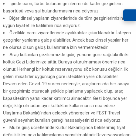
İçinde cami, türbe bulunan gezilerimizde kadın gezginlerin
başörtüsü veya şal bulundurmasını rica ediyoruz.
Diğer dinsel yapıların ziyaretlerinde de tüm gezginlerimizin
uygun kıyafet ile katılımını rica ediyoruz.
Özellikle cami ziyaretlerinde ayakkabılar çıkartılacaktır. İsteyen
gezginler yanlarına galoş alabilirler. Ancak bazı dinsel yapılar her
ne olursa olsun galoş kullanımına izin vermemektedir.
Araç kullanılan gezilerimizde gidiş yönüne göre sağdaki ilk iki
koltuk Gezi Liderimize aittir. Buraya oturulmaması önemle rica
olunur. Herhangi bir koltuk rezervasyonu söz konusu değildir, ilk
gelen misafirler uygunluğa göre istedikleri yere oturabilirler.
Devam eden Covid-19 süreci nedeniyle, araçlarımızda her sıraya
bir gezginimiz oturacak şekilde planlama yapılacak olup, araç
kapasitesinin yarısı kadar katılımcı alınacaktır. Gezi boyunca yer
değişikliği olmadan aynı koltukları kullanmanızı rica ederiz.
Ulaştırma Bakanlığı’ndan gelecek yönergeler ve FEST Travel
güvenli seyahat kuralları gereği hassasiyetinizi rica ediyoruz.
Müze giriş ücretlerinde Kültür Bakanlığınca belirlenmiş fiyat
değişiklikleri gezi katılımcılarına yansıtılmaktadır.Rezervasyonların