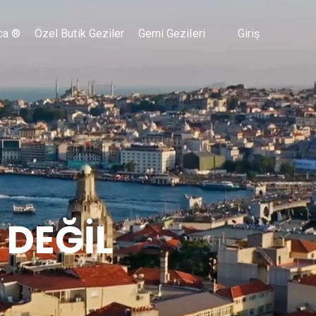
ca ®
Özel Butik Geziler
Gemi Gezileri
Giriş
 DEĞİL