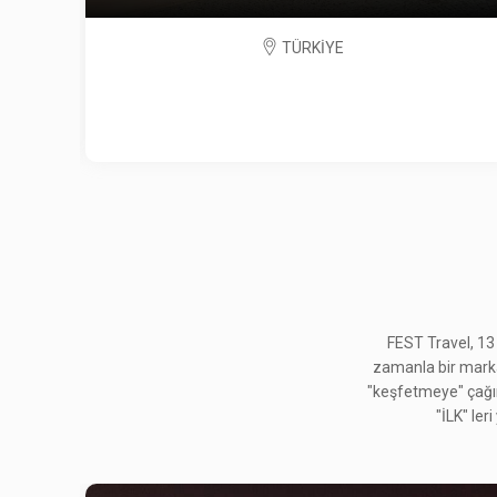
TÜRKİYE
FEST Travel, 13
zamanla bir marka h
"keşfetmeye" çağırd
"İLK" ler