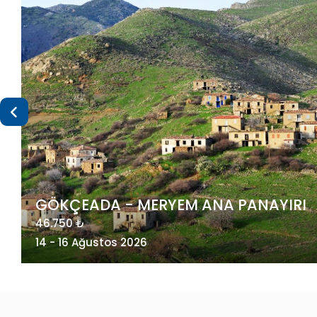
I
MAÇAHEL VE KUZEY DOĞU KARADENİZ
49.275 ₺
20 - 23 Ağustos 2026