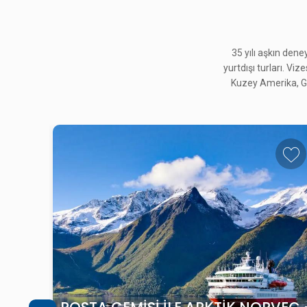
35 yılı aşkın den
yurtdışı turları. Viz
Kuzey Amerika, Gü