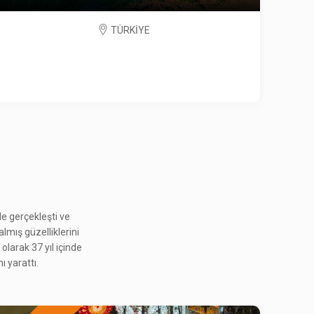
e gerçekleşti ve
almış güzelliklerini
PERA'DA 6-7 EYLÜL
S
olarak 37 yıl içinde
2.565 ₺
ı yarattı.
Ocak 2027