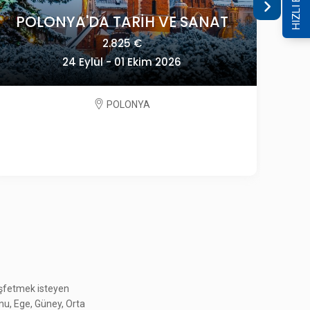
HIZLI ERİŞİM
KONYA ÇATALHÖYÜK - SİLLE -
keşfetmek isteyen
KELEBEKLER VADİS
onu, Ege, Güney, Orta