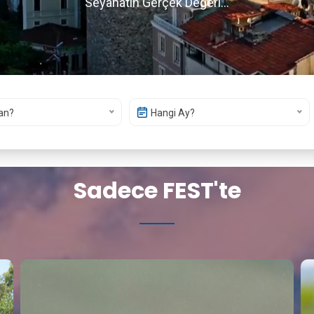
Seyahatin Gerçek Değeri...
an?
Hangi Ay?
Sadece FEST'te