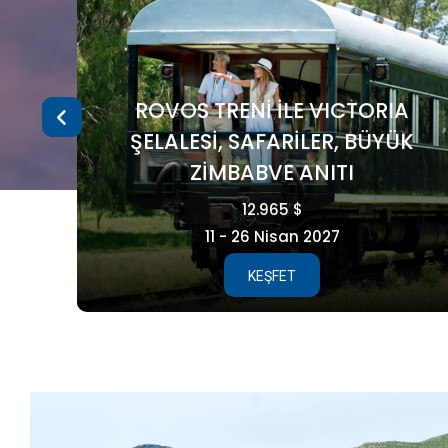
A
ÜK
FAROE ADALARI
5.990 €
15 - 21 Ağustos 2026
KEŞFET