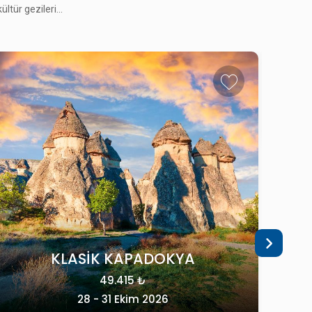
42.215 ₺
tür gezileri...
06 - 08 Kasım 2026
TÜRKİYE
TREN ILE