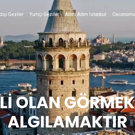
dışı Geziler
Yurtiçi Geziler
Adım Adım Istanbul
Oeconomi
İ OLAN GÖRMEK
ALGILAMAKTIR