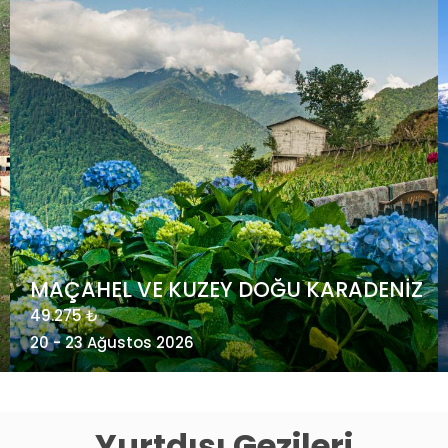
POSTA GEMİSİ İLE ARKTİK NORVEÇ -
Kuzey Kutup Dairesi’nde Gezi
4.985 €
24 - 31 Ağustos 2026
Yurtdışı Gezileri