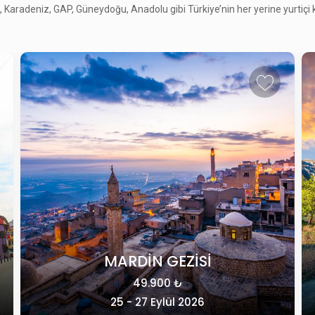
Karadeniz, GAP, Güneydoğu, Anadolu gibi Türkiye’nin her yerine yurtiçi kül
KLASİK KAPADOKYA
49.415 ₺
28 - 31 Ekim 2026