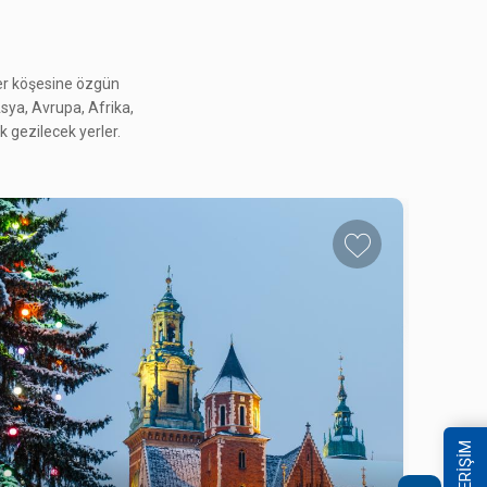
her köşesine özgün
GÜNEY KORE GEZİSİ
 Asya, Avrupa, Afrika,
4.495 $
 gezilecek yerler.
14 - 24 Ekim 2026
GÜNEY KORE