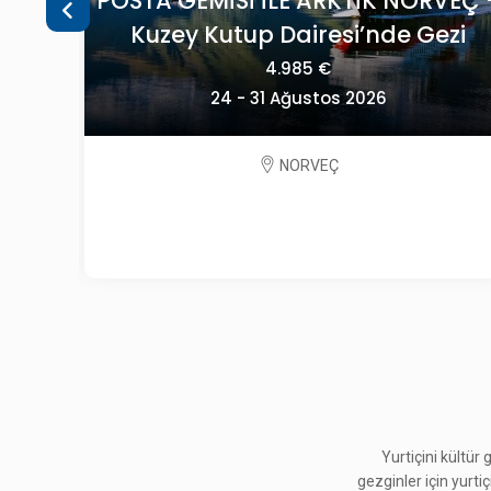
VEÇ -
OECONOMICA YEŞİLİN HER TONUYL
ezi
SLOVENYA
2.195 €
09 - 13 Eylül 2026
SLOVENYA
Yurtiçini kültür
gezginler için yurti