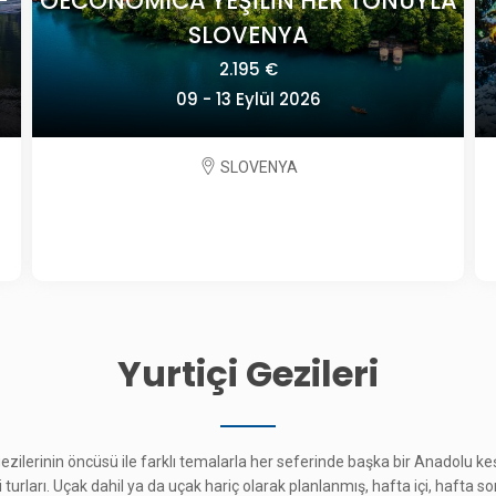
A
POLONYA'DA TARİH VE SANAT
2.825 €
24 Eylül - 01 Ekim 2026
POLONYA
Yurtiçi Gezileri
 gezilerinin öncüsü ile farklı temalarla her seferinde başka bir Anadolu 
çi turları. Uçak dahil ya da uçak hariç olarak planlanmış, hafta içi, hafta s