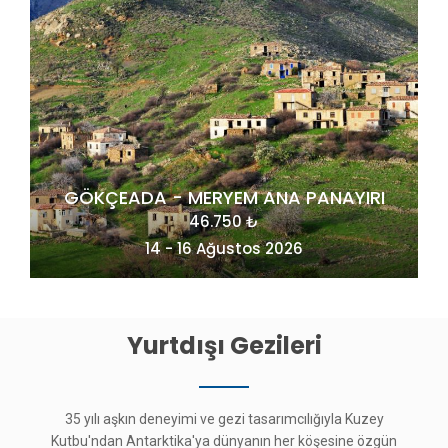
PO
MAÇAHEL VE KUZEY DOĞU KARADENİZ
49.275 ₺
20 - 23 Ağustos 2026
Yurtdışı Gezileri
35 yılı aşkın deneyimi ve gezi tasarımcılığıyla Kuzey
Kutbu'ndan Antarktika'ya dünyanın her köşesine özgün