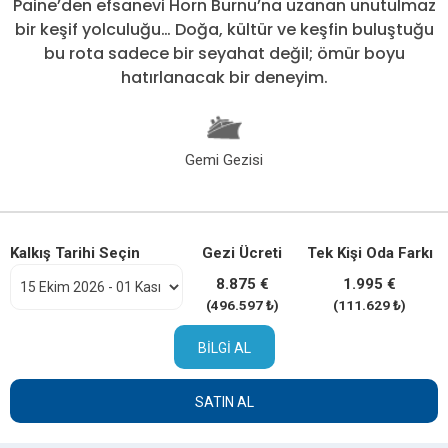
Paine’den efsanevi Horn Burnu’na uzanan unutulmaz
bir keşif yolculuğu… Doğa, kültür ve keşfin buluştuğu
bu rota sadece bir seyahat değil; ömür boyu
hatırlanacak bir deneyim.
Gemi Gezisi
Kalkış Tarihi Seçin
Gezi Ücreti
Tek Kişi Oda Farkı
8.875 €
1.995 €
(496.597 ₺)
(111.629 ₺)
BILGI AL
SATIN AL