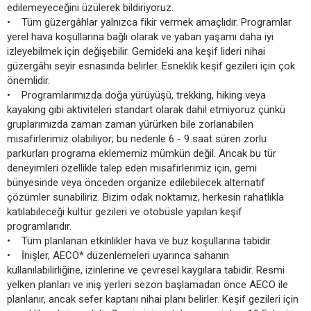
edilemeyeceğini üzülerek bildiriyoruz.
• Tüm güzergâhlar yalnızca fikir vermek amaçlıdır. Programlar
yerel hava koşullarına bağlı olarak ve yaban yaşamı daha iyi
izleyebilmek için değişebilir. Gemideki ana keşif lideri nihai
güzergâhı seyir esnasında belirler. Esneklik keşif gezileri için çok
önemlidir.
• Programlarımızda doğa yürüyüşü, trekking, hiking veya
kayaking gibi aktiviteleri standart olarak dahil etmiyoruz çünkü
gruplarımızda zaman zaman yürürken bile zorlanabilen
misafirlerimiz olabiliyor; bu nedenle 6 - 9 saat süren zorlu
parkurları programa eklememiz mümkün değil. Ancak bu tür
deneyimleri özellikle talep eden misafirlerimiz için, gemi
bünyesinde veya önceden organize edilebilecek alternatif
çözümler sunabiliriz. Bizim odak noktamız, herkesin rahatlıkla
katılabileceği kültür gezileri ve otobüsle yapılan keşif
programlarıdır.
• Tüm planlanan etkinlikler hava ve buz koşullarına tabidir.
• İnişler, AECO* düzenlemeleri uyarınca sahanın
kullanılabilirliğine, izinlerine ve çevresel kaygılara tabidir. Resmi
yelken planları ve iniş yerleri sezon başlamadan önce AECO ile
planlanır, ancak sefer kaptanı nihai planı belirler. Keşif gezileri için