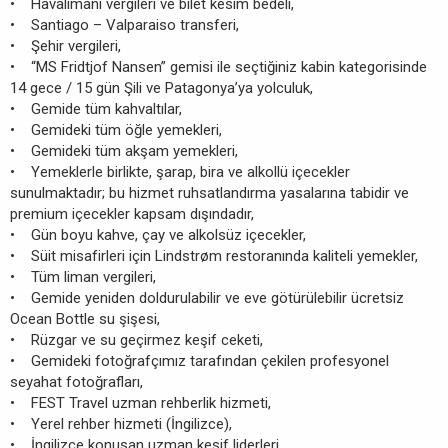
• Havalimanı vergileri ve bilet kesim bedeli,
• Santiago – Valparaiso transferi,
• Şehir vergileri,
• “MS Fridtjof Nansen” gemisi ile seçtiğiniz kabin kategorisinde
14 gece / 15 gün Şili ve Patagonya’ya yolculuk,
• Gemide tüm kahvaltılar,
• Gemideki tüm öğle yemekleri,
• Gemideki tüm akşam yemekleri,
• Yemeklerle birlikte, şarap, bira ve alkollü içecekler
sunulmaktadır; bu hizmet ruhsatlandırma yasalarına tabidir ve
premium içecekler kapsam dışındadır,
• Gün boyu kahve, çay ve alkolsüz içecekler,
• Süit misafirleri için Lindstrøm restoranında kaliteli yemekler,
• Tüm liman vergileri,
• Gemide yeniden doldurulabilir ve eve götürülebilir ücretsiz
Ocean Bottle su şişesi,
• Rüzgar ve su geçirmez keşif ceketi,
• Gemideki fotoğrafçımız tarafından çekilen profesyonel
seyahat fotoğrafları,
• FEST Travel uzman rehberlik hizmeti,
• Yerel rehber hizmeti (İngilizce),
• İngilizce konuşan uzman keşif liderleri,