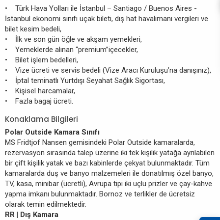
• Türk Hava Yolları ile İstanbul – Santiago / Buenos Aires -
İstanbul ekonomi sınıfı uçak bileti, dış hat havalimanı vergileri ve
bilet kesim bedeli,
• İlk ve son gün öğle ve akşam yemekleri,
• Yemeklerde alınan “premium”içecekler,
• Bilet işlem bedelleri,
• Vize ücreti ve servis bedeli (Vize Aracı Kuruluşu’na danışınız),
• İptal teminatlı Yurtdışı Seyahat Sağlık Sigortası,
• Kişisel harcamalar,
• Fazla bagaj ücreti.
Konaklama Bilgileri
Polar Outside Kamara Sınıfı
MS Fridtjof Nansen gemisindeki Polar Outside kamaralarda,
rezervasyon sırasında talep üzerine iki tek kişilik yatağa ayrılabilen
bir çift kişilik yatak ve bazı kabinlerde çekyat bulunmaktadır. Tüm
kamaralarda duş ve banyo malzemeleri ile donatılmış özel banyo,
TV, kasa, minibar (ücretli), Avrupa tipi iki uçlu prizler ve çay-kahve
yapma imkanı bulunmaktadır. Bornoz ve terlikler de ücretsiz
olarak temin edilmektedir.
RR | Dış Kamara