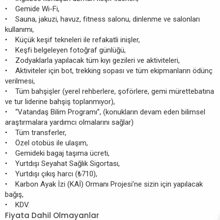
• Gemide Wi-Fi,
• Sauna, jakuzi, havuz, fitness salonu, dinlenme ve salonları
kullanımı,
• Küçük keşif tekneleri ile refakatli inişler,
• Keşfi belgeleyen fotoğraf günlüğü,
• Zodyaklarla yapılacak tüm kıyı gezileri ve aktiviteleri,
• Aktiviteler için bot, trekking sopası ve tüm ekipmanların ödünç
verilmesi,
• Tüm bahşişler (yerel rehberlere, şoförlere, gemi mürettebatına
ve tur liderine bahşiş toplanmıyor),
• “Vatandaş Bilim Programı”, (konukların devam eden bilimsel
araştırmalara yardımcı olmalarını sağlar)
• Tüm transferler,
• Özel otobüs ile ulaşım,
• Gemideki bagaj taşıma ücreti,
• Yurtdışı Seyahat Sağlık Sigortası,
• Yurtdışı çıkış harcı (₺710),
• Karbon Ayak İzi (KAİ) Ormanı Projesi’ne sizin için yapılacak
bağış,
• KDV.
Fiyata Dahil Olmayanlar