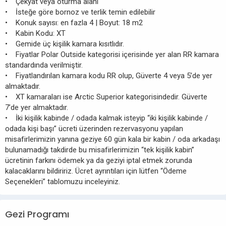
• Çekyat veya oturma alanı
• İsteğe göre bornoz ve terlik temin edilebilir
• Konuk sayısı: en fazla 4 | Boyut: 18 m2
• Kabin Kodu: XT
• Gemide üç kişilik kamara kısıtlıdır.
• Fiyatlar Polar Outside kategorisi içerisinde yer alan RR kamara
standardında verilmiştir.
• Fiyatlandırılan kamara kodu RR olup, Güverte 4 veya 5’de yer
almaktadır.
• XT kamaraları ise Arctic Superior kategorisindedir. Güverte
7’de yer almaktadır.
• İki kişilik kabinde / odada kalmak isteyip “iki kişilik kabinde /
odada kişi başı” ücreti üzerinden rezervasyonu yapılan
misafirlerimizin yanına geziye 60 gün kala bir kabin / oda arkadaşı
bulunamadığı takdirde bu misafirlerimizin “tek kişilik kabin”
ücretinin farkını ödemek ya da geziyi iptal etmek zorunda
kalacaklarını bildiririz. Ücret ayrıntıları için lütfen “Ödeme
Seçenekleri” tablomuzu inceleyiniz.
Gezi Programı