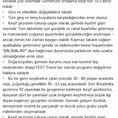
esneklik çok önemlidir. Gemimizin ortalama seyir hızı 10,5 deniz
milidir.
• Gezi ve etkinlikler değişikliklere tabidir.
• Tüm giriş ve biniş koşullarını karşıladığınızdan emin olunuz.
• Keşif gezisinin ruhuna uygun olarak, gemide kıyafet gayri
resmidir. Tüm aktiviteler için gündelik ve rahat kıyafetler getirmeyi
ve manzaranın çoğunun güverteden görülebileceğini unutmayın –
ancak zemin her zaman kaygan olabilir. Kaymaz tabanlı sağlam
ayakkabılar getirmeniz gerekir ve ekibimizden birinin hoparlörden
“BALİNALAR!” diye bağırması durumunda parkanızın asla uzakta
olmadığından emin olun.
• Doğa koşulları, geminin durumu veya sair kontrol dışı
nedenlerden dolayı FEST Travel her zaman programı değiştirme
hakkına sahiptir.
• Bu tür gemi seyahatine çıkan yolcular 30 - 80 yaşları arasında
olup, çoğunluğu genellikle 45 - 65 yaş arasındadır. Son Antarktika
gezimize 92 yaşındaki bir gezginimiz katılmıştı. Keşif gezilerimiz,
dünyanın dört bir yanından uzak bölgeleri keşfetmeye büyük ilgi
duyan bağımsız gezginleri cezbeder. Gemide gelişen dostluk,
deneyiminin önemli bir parçasıdır ve birçok yolcu grubu çeşitli
milletlerden oluşmaktadır.
• Keşif gezisinin ruhuna uygun olarak, gemide kıyafet gayri