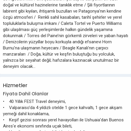
doğal ve kültürel hazinelerine tanıklık etme / Şili fiyortlarının
labirent gibi kıyıları, ihtişamlı buzulları ve Patagonya’nın kendine
özgü atmosferi / Renkli sahil kasabaları, tarihî şehirler ve yerel
topluluklarla buluşma imkanı / Caleta Tortel ve Puerto Williams
gibi ulaşılması güç yerleşimlerde halkın gündelik yaşamına
dokunmak / Torres del Paine’nin görkemli zirveleri ve yaban hayatı
/ Denizcilerin yüzyıllar boyu korkuyla andığı efsanevi Horn
Burnu’na ulaşmanın heyecanı / Beagle Kanalı’nın çarpıcı
manzaraları / Doğa, kültür ve keşfin buluştuğu bu yolculuk,
yalnızca bir seyahat değil; hafızalara kazınacak unutulmaz bir
deneyim olacak...
Hizmetler
Fiyata Dahil Olanlar
• 40 Yıllık FEST Travel deneyimi,
• Valparaiso’da 4 yıldızlı otelde 1 gece kahvaltı, 1 gece akşam
yemeği dahil konaklama,
• Keşif gezisi sonrası yerel havayolları ile Ushuaia'dan Buenos
Aires'e ekonomi sınıfında uçak bileti,