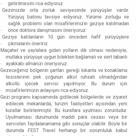
getirilmesini rica ediyoruz.
·
Gezimizde orta zorluk seviyesinde yürüyüşler vardır.
Yürüyüş batonu tavsiye ediyoruz. Yürüme zorluğu ve
sağlık problemi olan misafirlerimizin geziye katılmadan
önce doktora danışmasını öneriyoruz.
·
Geziye katılanların 10 gün önceden hafif yürüyüşlere
çıkmalarını öneririz.
·
Maçahel ve yaylalara giden yolların dik olması nedeniyle,
mutlaka yürüyüşe uygun bilekten bağlamalı ve sert tabanlı
ayakkabı almanızı öneriyoruz.
·
Gezeceğimiz bölgenin şartları gereği lokanta ve konaklama
tesislerinin pek çoğunun alkol ruhsatı olmadığından
alkollü içecek servisi yapılmıyor. Bu durum için
misafirlerimizin anlayışını rica ediyoruz.
·
Gezi programı kapsamında gidilecek bölgelerde ve ziyaret
edilecek mekanlarda, turizm faaliyetleri açısından yeni
kurallar belirlenmiştir. Bu kurallara uyulması zorunludur.
Uyulmaması durumunda maddi para cezası veya bir
servisten faydalanamama gibi sonuçlar olabilir. Böyle bir
durumda FEST Travel herhangi bir sorumluluk kabul