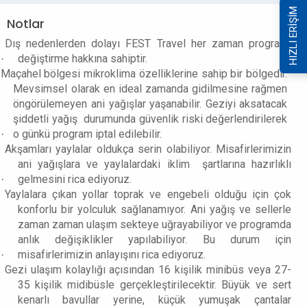
HIZLI ERİŞİM
Notlar
Dış nedenlerden dolayı FEST Travel her zaman programı
değiştirme hakkına sahiptir.
·
Maçahel bölgesi mikroklima özelliklerine sahip bir bölgedir.
Mevsimsel olarak en ideal zamanda gidilmesine rağmen
öngörülemeyen ani yağışlar yaşanabilir. Geziyi aksatacak
şiddetli yağış durumunda güvenlik riski değerlendirilerek
o günkü program iptal edilebilir.
·
Akşamları yaylalar oldukça serin olabiliyor. Misafirlerimizin
ani yağışlara ve yaylalardaki iklim şartlarına hazırlıklı
gelmesini rica ediyoruz.
·
Yaylalara çıkan yollar toprak ve engebeli olduğu için çok
konforlu bir yolculuk sağlanamıyor. Ani yağış ve sellerle
zaman zaman ulaşım sekteye uğrayabiliyor ve programda
anlık değişiklikler yapılabiliyor. Bu durum için
misafirlerimizin anlayışını rica ediyoruz.
·
Gezi ulaşım kolaylığı açısından 16 kişilik minibüs veya 27-
35 kişilik midibüsle gerçekleştirilecektir. Büyük ve sert
kenarlı bavullar yerine, küçük yumuşak çantalar