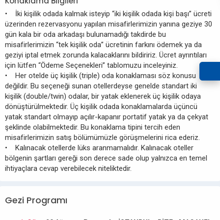
Konaklama Bilgileri
• İki kişilik odada kalmak isteyip “iki kişilik odada kişi başı” ücreti
üzerinden rezervasyonu yapılan misafirlerimizin yanına geziye 30
gün kala bir oda arkadaşı bulunamadığı takdirde bu
misafirlerimizin “tek kişilik oda” ücretinin farkını ödemek ya da
geziyi iptal etmek zorunda kalacaklarını bildiririz. Ücret ayrıntıları
için lütfen “Ödeme Seçenekleri” tablomuzu inceleyiniz.
• Her otelde üç kişilik (triple) oda konaklaması söz konusu
değildir. Bu seçeneği sunan otellerdeyse genelde standart iki
kişilik (double/twin) odalar, bir yatak eklenerek üç kişilik odaya
dönüştürülmektedir. Üç kişilik odada konaklamalarda üçüncü
yatak standart olmayıp açılır-kapanır portatif yatak ya da çekyat
şeklinde olabilmektedir. Bu konaklama tipini tercih eden
misafirlerimizin satış bölümümüzle görüşmelerini rica ederiz.
• Kalınacak otellerde lüks aranmamalıdır. Kalınacak oteller
bölgenin şartları gereği son derece sade olup yalnızca en temel
ihtiyaçlara cevap verebilecek niteliktedir.
Gezi Programı